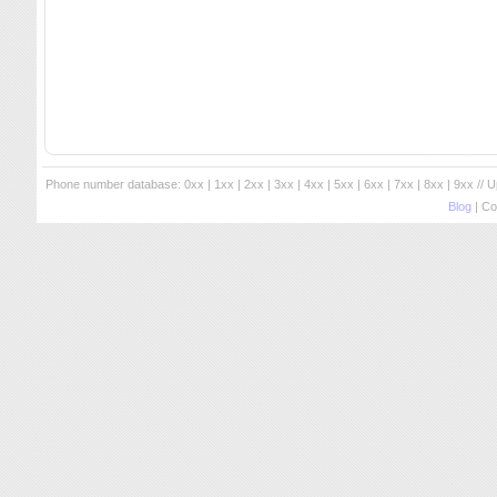
Phone number database:
0xx
|
1xx
|
2xx
|
3xx
|
4xx
|
5xx
|
6xx
|
7xx
|
8xx
|
9xx
// 
Blog
| Co