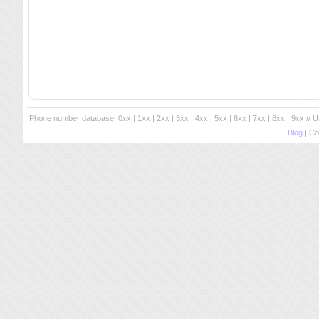
Phone number database:
0xx
|
1xx
|
2xx
|
3xx
|
4xx
|
5xx
|
6xx
|
7xx
|
8xx
|
9xx
// 
Blog
| Co